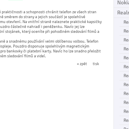
Noki
Real
 praktičnosti a schopnosti chránit telefon ze všech stran
ně směrem do strany a jejich součástí je spolehlivé
u otevření. Na vnitřní straně naleznete praktické kapsičky
Re
ouzdro částečně nahradí i peněženku. Navíc jej lze
Re
í stojánek, který oceníte při pohodlném sledování filmů a
Re
aně a snadnému používání velmi oblíbenou volbou. Telefon
 displeje. Pouzdro disponuje spolehlivým magnetickým
Re
ro bankovky či platební karty. Navíc ho lze snadno přeložit
ném sledování filmů a videí.
Re
« zpět
tisk
Re
Re
Re
Re
Re
Re
Re