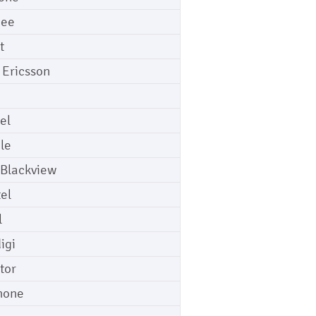
gee
t
 Ericsson
el
le
 Blackview
tel
l
igi
tor
hone