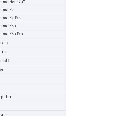
alme Note 70T
alme X2
alme X2 Pro
alme X50
alme X50 Pro
rola
lus
osoft
vo
pillar
o
one