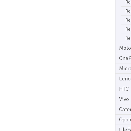
Re
Re
Re
Re
Re
Moto
OneP
Micr
Leno
HTC
Vivo
Cater
Opp
UleF