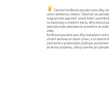
Zavírací knížková pouzdra jsou díky své
velmi oblíbenou volbou. Otevírají se pohodl
magnetické zapínání, které brání nechtěném
na bankovky a kreditní karty, díky čemuž p
jednoduchým přeložením proměnit ve stabiln
videí.
Knížková pouzdra jsou díky kompletní ochr
chrání doslova ze všech stran, a to včetně
zavíráním a praktickým úložným prostorem p
do formy stojánku, který oceníte při pohodl