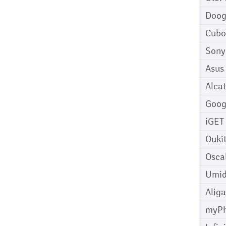
Doo
Cubo
Sony
Asus
Alcat
Goog
iGET
Ouki
Osca
Umid
Aliga
myP