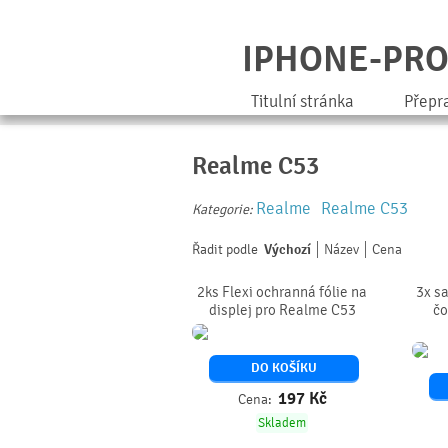
IPHONE-PR
Titulní stránka
Přepr
Realme C53
Realme
Realme C53
Kategorie:
Řadit podle
Výchozí
Název
Cena
2ks Flexi ochranná fólie na
3x sa
displej pro Realme C53
čo
DO KOŠÍKU
197
Kč
Cena:
Skladem