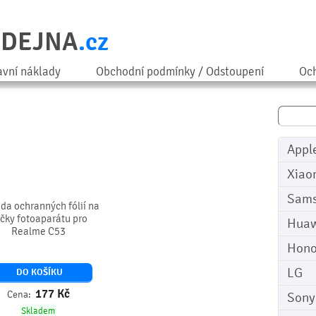
ODEJNA
.cz
avní náklady
Obchodní podmínky / Odstoupení
Och
Appl
Xiao
Sam
da ochranných fólií na
čky fotoaparátu pro
Huaw
Realme C53
Hono
LG
DO KOŠÍKU
177
Kč
Cena:
Sony
Skladem