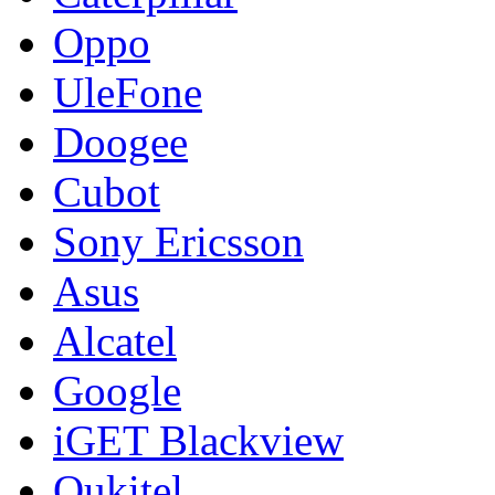
Oppo
UleFone
Doogee
Cubot
Sony Ericsson
Asus
Alcatel
Google
iGET Blackview
Oukitel