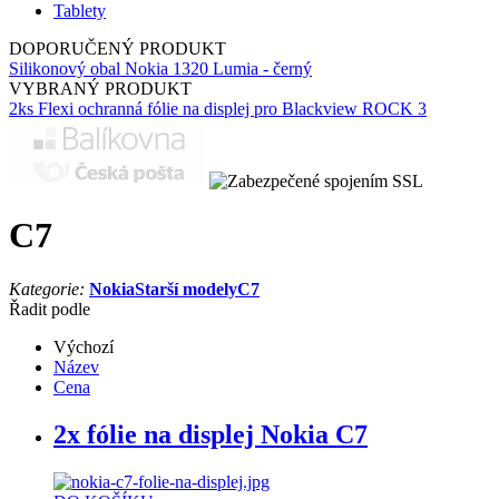
Tablety
DOPORUČENÝ PRODUKT
Silikonový obal Nokia 1320 Lumia - černý
VYBRANÝ PRODUKT
2ks Flexi ochranná fólie na displej pro Blackview ROCK 3
C7
Kategorie:
Nokia
Starší modely
C7
Řadit podle
Výchozí
Název
Cena
2x fólie na displej Nokia C7