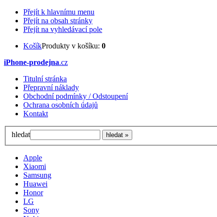
Přejít k hlavnímu menu
Přejít na obsah stránky
Přejít na vyhledávací pole
Košík
Produkty v košíku:
0
iPhone-prodejna
.cz
Titulní stránka
Přepravní náklady
Obchodní podmínky / Odstoupení
Ochrana osobních údajů
Kontakt
hledat
Apple
Xiaomi
Samsung
Huawei
Honor
LG
Sony