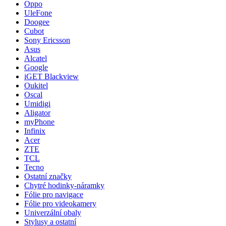
Oppo
UleFone
Doogee
Cubot
Sony Ericsson
Asus
Alcatel
Google
iGET Blackview
Oukitel
Oscal
Umidigi
Aligator
myPhone
Infinix
Acer
ZTE
TCL
Tecno
Ostatní značky
Chytré hodinky-náramky
Fólie pro navigace
Fólie pro videokamery
Univerzální obaly
Stylusy a ostatní