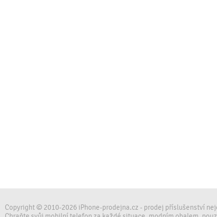
Copyright © 2010-2026 iPhone-prodejna.cz - prodej příslušenství ne
Chraňte svůj mobilní telefon za každé situace, modním obalem, pou