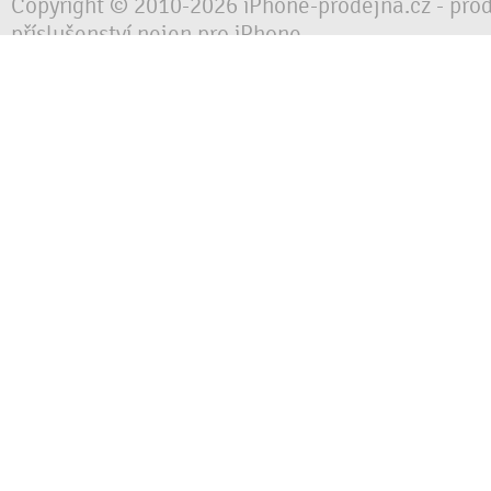
Copyright © 2010-2026 iPhone-prodejna.cz - pro
příslušenství nejen pro iPhone
Chraňte svůj mobilní telefon za každé situace, 
obalem, pouzdrem nebo krytem.