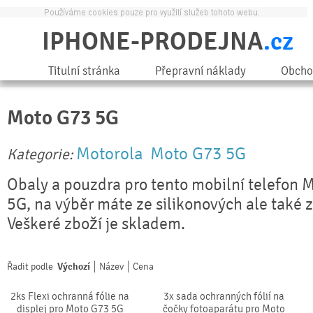
IPHONE-PRODEJNA
.cz
Titulní stránka
Přepravní náklady
Obcho
Moto G73 5G
Motorola
Moto G73 5G
Kategorie:
Obaly a pouzdra pro tento mobilní telefon 
5G, na výběr máte ze silikonových ale také 
Veškeré zboží je skladem.
Řadit podle
Výchozí
Název
Cena
2ks Flexi ochranná fólie na
3x sada ochranných fólií na
displej pro Moto G73 5G
čočky fotoaparátu pro Moto