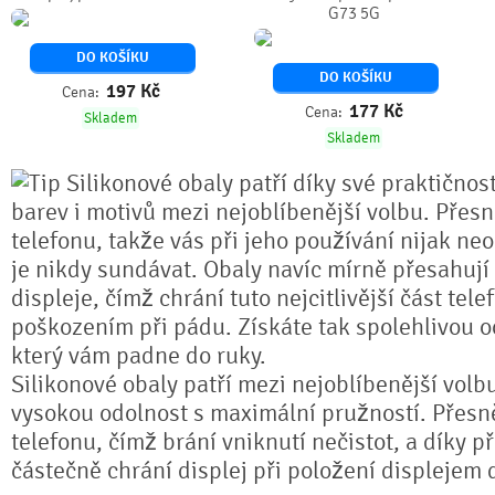
G73 5G
DO KOŠÍKU
DO KOŠÍKU
197
Kč
Cena:
177
Kč
Cena:
Skladem
Skladem
Silikonové obaly patří díky své praktičnos
barev i motivů mezi nejoblíbenější volbu. Přesn
telefonu, takže vás při jeho používání nijak ne
je nikdy sundávat. Obaly navíc mírně přesahují
displeje, čímž chrání tuto nejcitlivější část tel
poškozením při pádu. Získáte tak spolehlivou 
který vám padne do ruky.
Silikonové obaly patří mezi nejoblíbenější volb
vysokou odolnost s maximální pružností. Přesně
telefonu, čímž brání vniknutí nečistot, a díky 
částečně chrání displej při položení displejem 