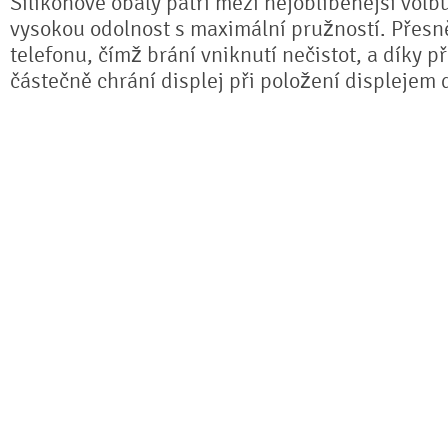
Silikonové obaly patří mezi nejoblíbenější volb
vysokou odolnost s maximální pružností. Přesně
telefonu, čímž brání vniknutí nečistot, a díky 
částečně chrání displej při položení displejem 