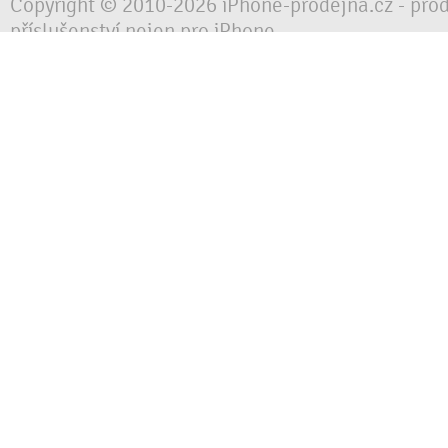
Copyright © 2010-2026 iPhone-prodejna.cz - pro
příslušenství nejen pro iPhone
Chraňte svůj mobilní telefon za každé situace, 
obalem, pouzdrem nebo krytem.