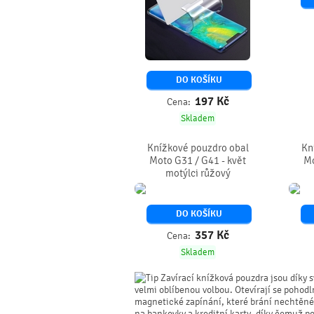
DO KOŠÍKU
197
Kč
Cena:
Skladem
Knížkové pouzdro obal
Kn
Moto G31 / G41 - květ
Mo
motýlci růžový
DO KOŠÍKU
357
Kč
Cena:
Skladem
Zavírací knížková pouzdra jsou díky s
velmi oblíbenou volbou. Otevírají se pohodl
magnetické zapínání, které brání nechtěném
na bankovky a kreditní karty, díky čemuž p