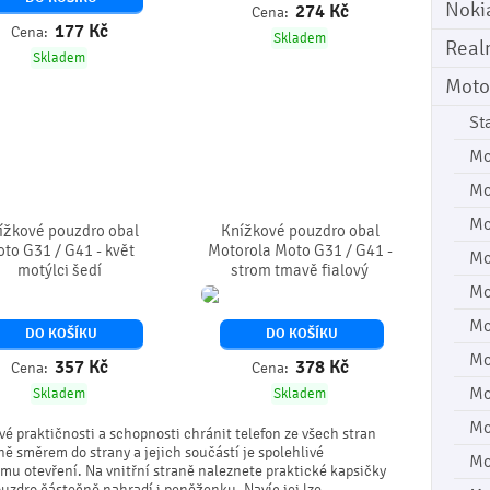
Noki
274
Kč
Cena:
177
Kč
Cena:
Skladem
Real
Skladem
Moto
St
Mo
Mo
Mo
ížkové pouzdro obal
Knížkové pouzdro obal
to G31 / G41 - květ
Motorola Moto G31 / G41 -
Mo
motýlci šedí
strom tmavě fialový
Mo
Mo
DO KOŠÍKU
DO KOŠÍKU
Mo
357
Kč
378
Kč
Cena:
Cena:
Mo
Skladem
Skladem
Mo
vé praktičnosti a schopnosti chránit telefon ze všech stran
ně směrem do strany a jejich součástí je spolehlivé
Mo
u otevření. Na vnitřní straně naleznete praktické kapsičky
ouzdro částečně nahradí i peněženku. Navíc jej lze