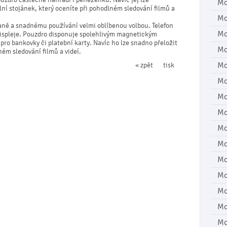
Mo
í stojánek, který oceníte při pohodlném sledování filmů a
Mo
aně a snadnému používání velmi oblíbenou volbou. Telefon
Mo
 displeje. Pouzdro disponuje spolehlivým magnetickým
ro bankovky či platební karty. Navíc ho lze snadno přeložit
Mo
ném sledování filmů a videí.
Mo
« zpět
tisk
Mo
Mo
Mo
Mo
Mo
Mo
Mo
Mo
Mo
Mo