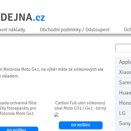
ODEJNA
.cz
avní náklady
Obchodní podmínky / Odstoupení
Och
Appl
on Motorola Moto G41, na výběr máte ze silikonových ale
Xiao
je skladem.
Sam
Huaw
Hono
 sada ochranná fólie
Carbon Full-skin silikonový
čky fotoaparátu pro
obal Moto G31 / G41 - černý
LG
otorola Moto G41
Sony
DO KOŠÍKU
DO KOŠÍKU