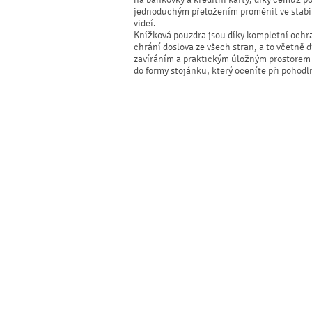
jednoduchým přeložením proměnit ve stabiln
videí.
Knížková pouzdra jsou díky kompletní ochr
chrání doslova ze všech stran, a to včetně
zavíráním a praktickým úložným prostorem p
do formy stojánku, který oceníte při pohodl