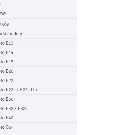
a
me
rola
arší modely
to E13
to E14
to E15
to E20
to E22
to E22s / E22s Lite
to E30
to E32 / E32s
to E40
to G04