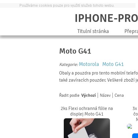
IPHONE-PR
Titulní stránka
Přepr
Moto G41
Motorola
Moto G41
Kategorie:
Obaly a pouzdra pro tento mobilní telef
také zavíracích pouzder. Veškeré zboží 
Řadit podle
Výchozí
Název
Cena
2ks Flexi ochranná fólie na
3x
displej Moto G41
čo
M