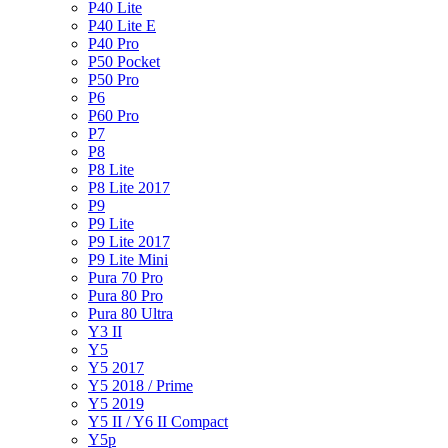
P40 Lite
P40 Lite E
P40 Pro
P50 Pocket
P50 Pro
P6
P60 Pro
P7
P8
P8 Lite
P8 Lite 2017
P9
P9 Lite
P9 Lite 2017
P9 Lite Mini
Pura 70 Pro
Pura 80 Pro
Pura 80 Ultra
Y3 II
Y5
Y5 2017
Y5 2018 / Prime
Y5 2019
Y5 II / Y6 II Compact
Y5p