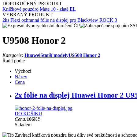
DOPORUČENÝ PRODUKT
Knížkové pouzdro Mate 10 - zlaté EL
VYBRANÝ PRODUKT
2ks Flexi ochranná fólie na displej pro Blackview ROCK 3
U9508 Honor 2
Kategorie:
Huawei
Starší modely
U9508 Honor 2
Řadit podle
Výchozí
Název
Cena
2x fólie na displej Huawei Honor 2 U9
DO KOŠÍKU
Cena:
106
Kč
Skladem
Zavírací knížková pouzdra jsou díky své praktičnosti a schopnos