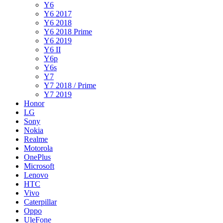
Y6
Y6 2017
Y6 2018
Y6 2018 Prime
Y6 2019
Y6 II
Y6p
Y6s
Y7
Y7 2018 / Prime
Y7 2019
Honor
LG
Sony
Nokia
Realme
Motorola
OnePlus
Microsoft
Lenovo
HTC
Vivo
Caterpillar
Oppo
UleFone