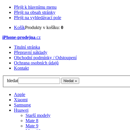
Přejít k hlavnímu menu
Přejít na obsah stránky
Přejít na vyhledávací pole
Košík
Produkty v košíku:
0
iPhone-prodejna
.cz
Titulní stránka
Přepravní náklady
Obchodní podmínky / Odstoupení
Ochrana osobních údajů
Kontakt
hledat
Apple
Xiaomi
Samsung
Huawei
Starší modely
Mate 8
Mate 9