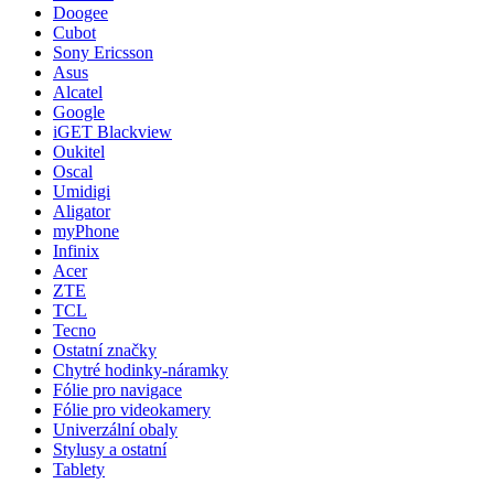
Doogee
Cubot
Sony Ericsson
Asus
Alcatel
Google
iGET Blackview
Oukitel
Oscal
Umidigi
Aligator
myPhone
Infinix
Acer
ZTE
TCL
Tecno
Ostatní značky
Chytré hodinky-náramky
Fólie pro navigace
Fólie pro videokamery
Univerzální obaly
Stylusy a ostatní
Tablety