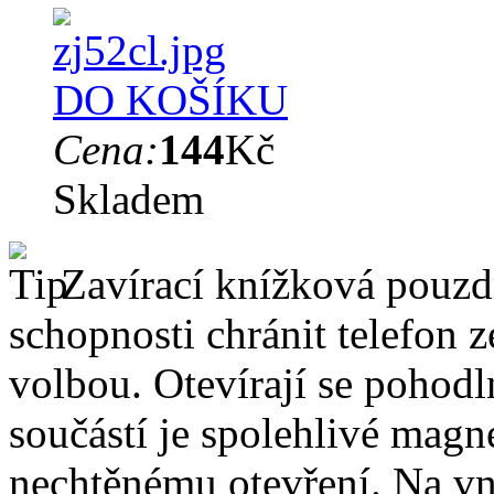
DO KOŠÍKU
Cena:
144
Kč
Skladem
Zavírací knížková pouzdr
schopnosti chránit telefon 
volbou. Otevírají se pohodl
součástí je spolehlivé magne
nechtěnému otevření. Na vni